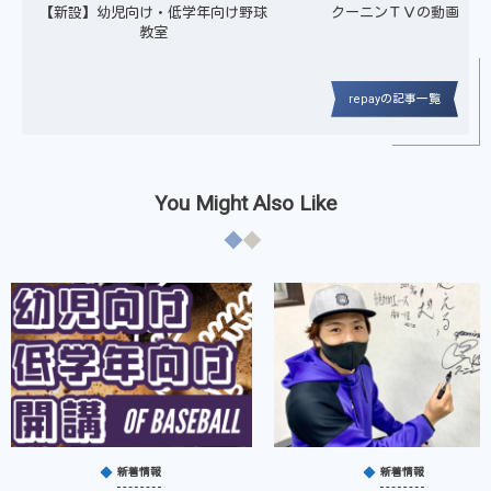
【新設】幼児向け・低学年向け野球
クーニンＴＶの動画が公
教室
repayの記事一覧
You Might Also Like
新着情報
新着情報