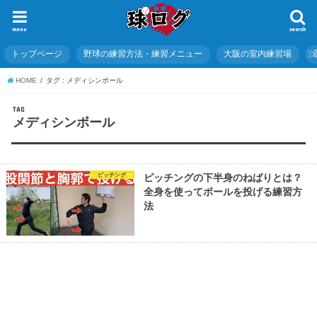
menu
search
トップページ
野球の練習方法・練習メニュー
大阪の室内練習場
HOME
タグ : メディシンボール
TAG
メディシンボール
ピッチング
ピッチングの下半身のねばりとは？
全身を使ってボールを投げる練習方
法