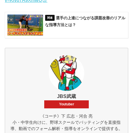
v=Kiv87A9XmwU
選手の上達につながる課題改善のリアル
な指導方法とは？
JBS武蔵
Youtuber
《コーチ》下 広志・河合 亮
小・中学生向けに、野球スクールでバッティングを直接指
導、動画でのフォーム解析・指導をオンラインで提供する。