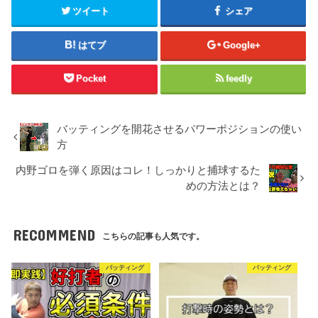
ツイート
シェア
はてブ
Google+
Pocket
feedly
バッティングを開花させるパワーポジションの使い
方
内野ゴロを弾く原因はコレ！しっかりと捕球するた
めの方法とは？
RECOMMEND
こちらの記事も人気です。
バッティング
バッティング