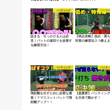
バッティング
バッテ
詰まる・引っかける人は必
【弱点攻略】低め・落
見！バットの遠回りを改善す
対策の練習法２つ教えます
る練習方法！
バッティング
バッテ
飛距離を出すために必要な感
【超重要】バッティング
覚！？マスコットバットで飛
を主体で動かす！
距離アップ！！