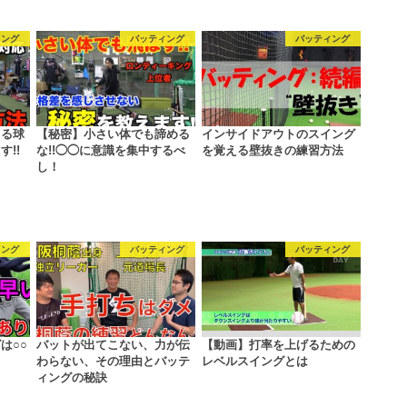
ィング
バッティング
バッティング
ちる球
【秘密】小さい体でも諦める
インサイドアウトのスイング
!!
な!!◯◯に意識を集中するべ
を覚える壁抜きの練習方法
し！
ィング
バッティング
バッティング
は○○
バットが出てこない、力が伝
【動画】打率を上げるための
わらない、その理由とバッテ
レベルスイングとは
ィングの秘訣