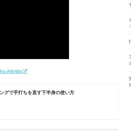
pXo-A9vWo
ングで手打ちを直す下半身の使い方