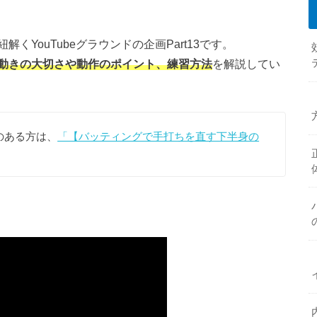
YouTubeグラウンドの企画Part13です。
動きの大切さや動作のポイント、練習方法
を解説してい
のある方は、
「【バッティングで手打ちを直す下半身の