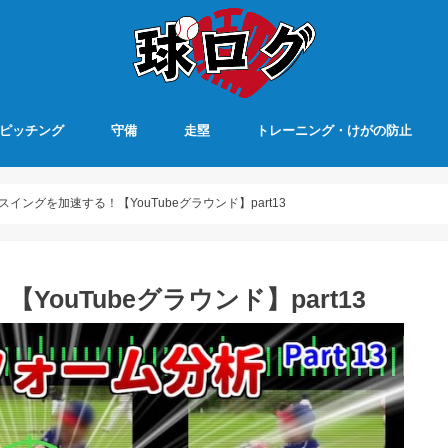
ピッチング
守備
走塁
トレーニング・けがの防止
スイングを加速する！【YouTubeグラウンド】part13
ouTubeグラウンド】part13