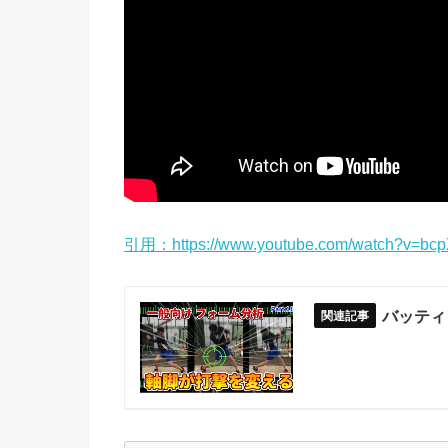
引用：https://www.youtube.com/watch?v=bc
バッティ