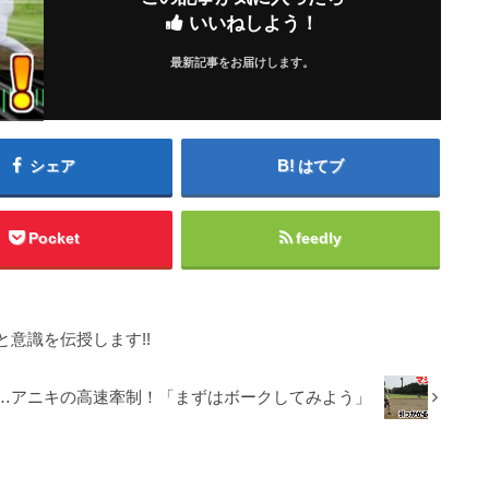
いいねしよう！
最新記事をお届けします。
シェア
はてブ
Pocket
feedly
意識を伝授します!!
…アニキの高速牽制！「まずはボークしてみよう」