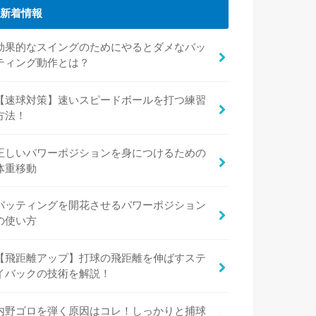
新着情報
効果的なスイングのためにやるとダメなバッ
ティング動作とは？
【速球対策】速いスピードボールを打つ練習
方法！
正しいパワーポジションを身につけるための
体重移動
バッティングを開花させるパワーポジション
の使い方
【飛距離アップ】打球の飛距離を伸ばすステ
イバックの技術を解説！
内野ゴロを弾く原因はコレ！しっかりと捕球