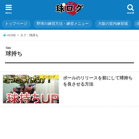
menu
search
トップページ
野球の練習方法・練習メニュー
大阪の室内練習場
HOME
タグ : 球持ち
TAG
球持ち
ピッチング
ボールのリリースを前にして球持ち
を良させる方法