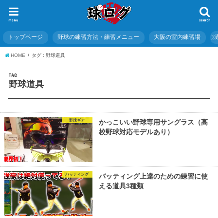
menu
search
トップページ
野球の練習方法・練習メニュー
大阪の室内練習場
HOME
タグ : 野球道具
TAG
野球道具
野球ギア
かっこいい野球専用サングラス（高
校野球対応モデルあり）
バッティング
バッティング上達のための練習に使
える道具3種類