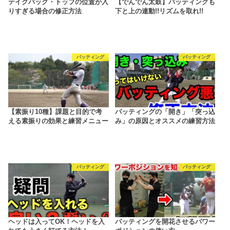
テイクバック・トップの位置が入
【でんでん太鼓】バッティングも
りすぎる場合の修正方法
下と上の連動!!リズムを取れ!!
バッティング
バッティング
【素振り10種】課題と目的で考
バッティングの「開き」「突っ込
える素振りの効果と練習メニュー
み」の原因とオススメの練習方法
バッティング
バッティング
ヘッドは入ってOK！ヘッドを入
バッティングを開花させるパワー