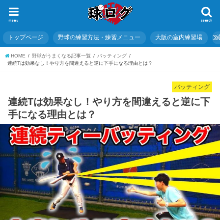
menu
search
トップページ
野球の練習方法・練習メニュー
大阪の室内練習場
HOME
野球がうまくなる記事一覧
バッティング
連続Tは効果なし！やり方を間違えると逆に下手になる理由とは？
バッティング
連続Tは効果なし！やり方を間違えると逆に下
手になる理由とは？