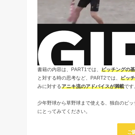
書籍の内容は、PART1では、
ピッチングの基
と対する時の思考など、PART2では、
ピッチ
みに対する
アニキ流のアドバイスが満載
です
少年野球から草野球まで使える、独自のピッ
にとってみてください。
ご