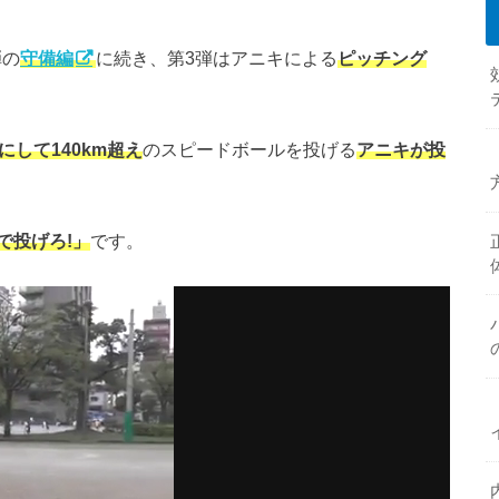
弾の
守備編
に続き、第3弾はアニキによる
ピッチング
歳にして140km超え
のスピードボールを投げる
アニキが投
で投げろ!」
です。