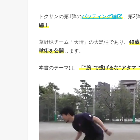
トクサンの第1弾の
バッティング編
、第2
編！
草野球チーム「天晴」の大黒柱であり、
40
球術を公開
します。
本書のテーマは、
「”腕”で投げるな”アタマ”