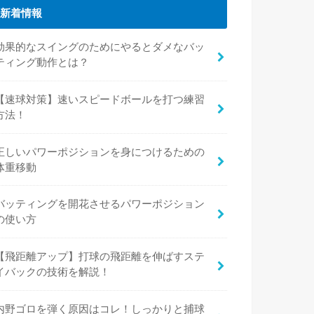
新着情報
効果的なスイングのためにやるとダメなバッ
ティング動作とは？
【速球対策】速いスピードボールを打つ練習
方法！
正しいパワーポジションを身につけるための
体重移動
バッティングを開花させるパワーポジション
の使い方
【飛距離アップ】打球の飛距離を伸ばすステ
イバックの技術を解説！
内野ゴロを弾く原因はコレ！しっかりと捕球