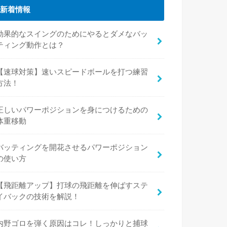
新着情報
効果的なスイングのためにやるとダメなバッ
ティング動作とは？
【速球対策】速いスピードボールを打つ練習
方法！
正しいパワーポジションを身につけるための
体重移動
バッティングを開花させるパワーポジション
の使い方
【飛距離アップ】打球の飛距離を伸ばすステ
イバックの技術を解説！
内野ゴロを弾く原因はコレ！しっかりと捕球