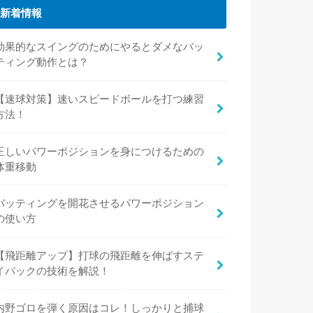
新着情報
効果的なスイングのためにやるとダメなバッ
ティング動作とは？
【速球対策】速いスピードボールを打つ練習
方法！
正しいパワーポジションを身につけるための
体重移動
バッティングを開花させるパワーポジション
の使い方
【飛距離アップ】打球の飛距離を伸ばすステ
イバックの技術を解説！
内野ゴロを弾く原因はコレ！しっかりと捕球