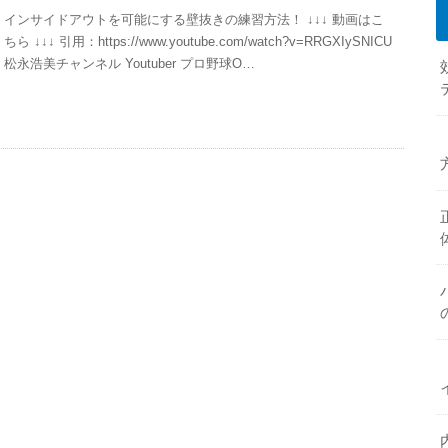
インサイドアウトを可能にする壁抜きの練習方法！ ↓↓↓ 動画はこ
ちら ↓↓↓ 引用：https://www.youtube.com/watch?v=RRGXIySNICU
松永浩美チャンネル Youtuber プロ野球O…