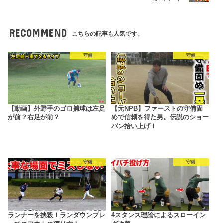
RECOMMEND
こちらの記事も人気です。
守備
守備
【動画】外野手のゴロ捕球は左足
【元NPB】ファーストの守備固
が前？右足が前？
めで信頼を得た男。伝説のショー
バン拾い上げ！
守備
守備
ランナーを挟殺！ランダウンプレ
4スタンス理論によるスローイン