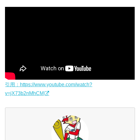
引用：https://www.youtube.com/watch?
v=jX73b2nMhCM