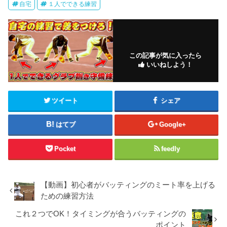
自宅
１人でできる練習
この記事が気に入ったら
いいねしよう！
ツイート
シェア
はてブ
Google+
Pocket
feedly
【動画】初心者がバッティングのミート率を上げる
ための練習方法
これ２つでOK！タイミングが合うバッティングの
ポイント