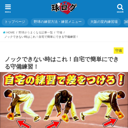
menu
search
トップページ
野球の練習方法・練習メニュー
大阪の室内練習場
HOME
野球がうまくなる記事一覧
守備
ノックできない時はこれ！自宅で簡単にできる守備練習！
守備
ノックできない時はこれ！自宅で簡単にでき
る守備練習！