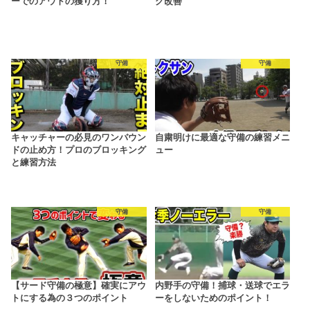
ーでのアウトの獲り方！
グ改善
守備
守備
キャッチャーの必見のワンバウン
自粛明けに最適な守備の練習メニ
ドの止め方！プロのブロッキング
ュー
と練習方法
守備
守備
【サード守備の極意】確実にアウ
内野手の守備！捕球・送球でエラ
トにする為の３つのポイント
ーをしないためのポイント！