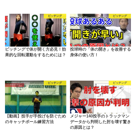
ピッチング
ピッチング
ピッチングで体が開く方必見！効
投球時の「体の開き」を改善する
果的な回転運動をするためには？
身体の使い方！
ピッチング
ピッチング
【動画】投手が手投げを防ぐため
メジャー140投手のトラックマン
のキャッチボール練習方法
データから判明した肘を壊す驚き
の原因とは？