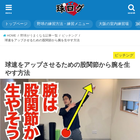
menu
search
トップページ
野球の練習方法・練習メニュー
大阪の室内練習場
HOME
野球がうまくなる記事一覧
ピッチング
球速をアップさせるための股関節から腕を生やす方法
ピッチング
球速をアップさせるための股関節から腕を生
やす方法