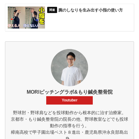
腕のしなりを生み出す小指の使い方
MORIピッチングラボ&もり鍼灸整骨院
Youtuber
野球肘・野球肩などを投球動作から根本的に治す治療家。
京都市・もり鍼灸整骨院の院長の他、野球教室などでも投球
動作の指導を行う。
樟南高校で甲子園出場ベスト８進出・鹿児島県沖永良部島出
身。