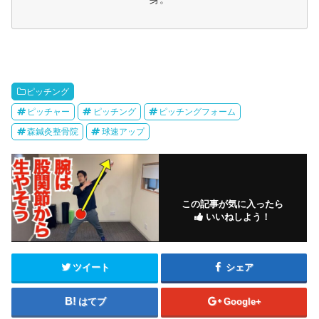
ピッチング
ピッチャー
ピッチング
ピッチングフォーム
森鍼灸整骨院
球速アップ
この記事が気に入ったら
いいねしよう！
ツイート
シェア
はてブ
Google+