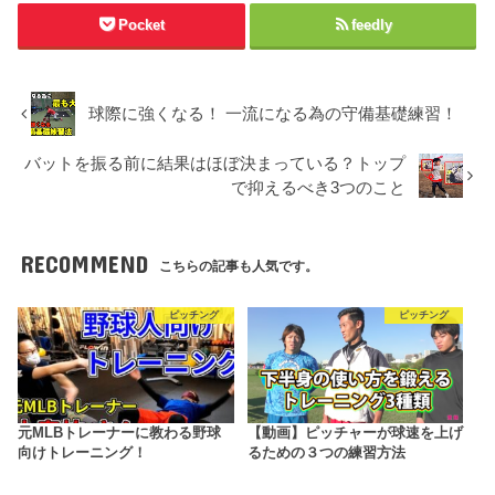
Pocket
feedly
球際に強くなる！ 一流になる為の守備基礎練習！
バットを振る前に結果はほぼ決まっている？トップ
で抑えるべき3つのこと
RECOMMEND
こちらの記事も人気です。
ピッチング
ピッチング
元MLBトレーナーに教わる野球
【動画】ピッチャーが球速を上げ
向けトレーニング！
るための３つの練習方法