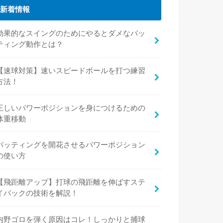
新着情報
効果的なスイングのためにやるとダメなバッ
ティング動作とは？
【速球対策】速いスピードボールを打つ練習
方法！
正しいパワーポジションを身につけるための
体重移動
バッティングを開花させるパワーポジション
の使い方
【飛距離アップ】打球の飛距離を伸ばすステ
イバックの技術を解説！
内野ゴロを弾く原因はコレ！しっかりと捕球