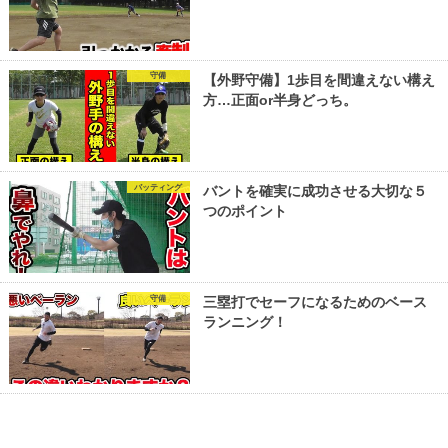
守備
【外野守備】1歩目を間違えない構え
方…正面or半身どっち。
バッティング
バントを確実に成功させる大切な５
つのポイント
守備
三塁打でセーフになるためのベース
ランニング！