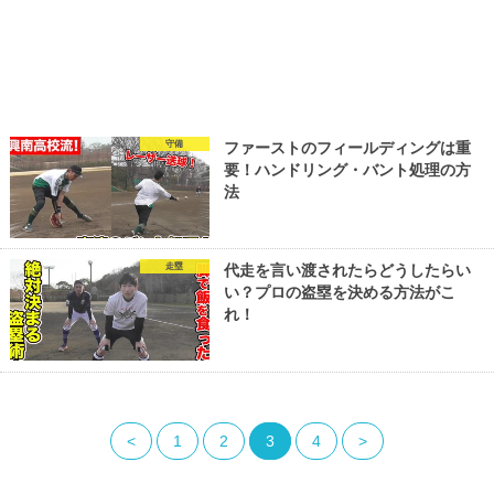
守備
ファーストのフィールディングは重
要！ハンドリング・バント処理の方
法
走塁
代走を言い渡されたらどうしたらい
い？プロの盗塁を決める方法がこ
れ！
<
1
2
3
4
>