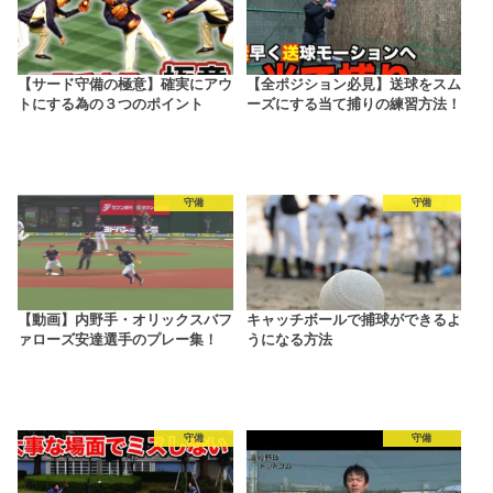
【サード守備の極意】確実にアウ
【全ポジション必見】送球をスム
トにする為の３つのポイント
ーズにする当て捕りの練習方法！
守備
守備
【動画】内野手・オリックスバフ
キャッチボールで捕球ができるよ
ァローズ安達選手のプレー集！
うになる方法
守備
守備