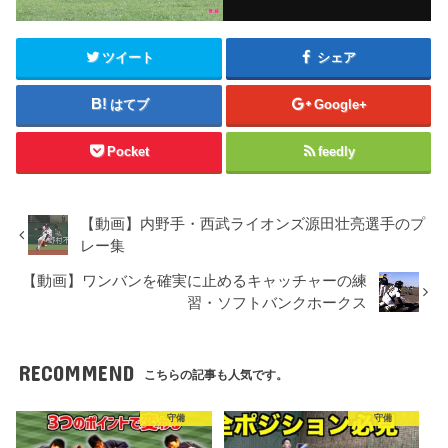
ツイート
シェア
はてブ
Google+
Pocket
feedly
【動画】内野手・西武ライオンズ源田壮亮選手のプ
レー集
【動画】ワンバンを確実に止めるキャッチャーの練
習・ソフトバンクホークス
RECOMMEND
こちらの記事も人気です。
守備
守備