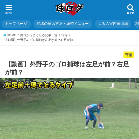
menu
search
トップページ
野球の練習方法・練習メニュー
大阪の室内練習場
HOME
野球がうまくなる記事一覧
守備
【動画】外野手のゴロ捕球は左足が前？右足が前？
守備
【動画】外野手のゴロ捕球は左足が前？右足
が前？