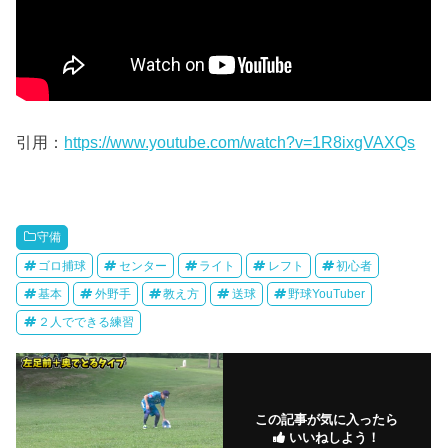
引用：
https://www.youtube.com/watch?v=1R8ixgVAXQs
守備
ゴロ捕球
センター
ライト
レフト
初心者
基本
外野手
教え方
送球
野球YouTuber
２人でできる練習
この記事が気に入ったら
いいねしよう！