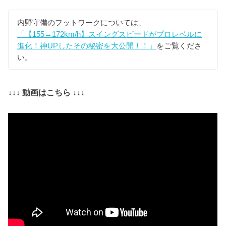
内野守備のフットワークについては、
「【155→172km/h】スイングスピードがプロレベルに
進化！神UPしたその秘密を大公開！！」
をご覧くださ
い。
↓↓↓ 動画はこちら ↓↓↓