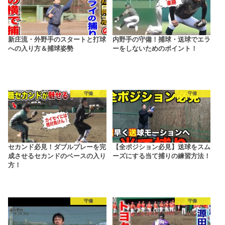
新庄流・外野手のスタートと打球
内野手の守備！捕球・送球でエラ
への入り方＆捕球姿勢
ーをしないためのポイント！
守備
守備
セカンド必見！ダブルプレーを完
【全ポジション必見】送球をスム
成させるセカンドのベースの入り
ーズにする当て捕りの練習方法！
方！
守備
守備