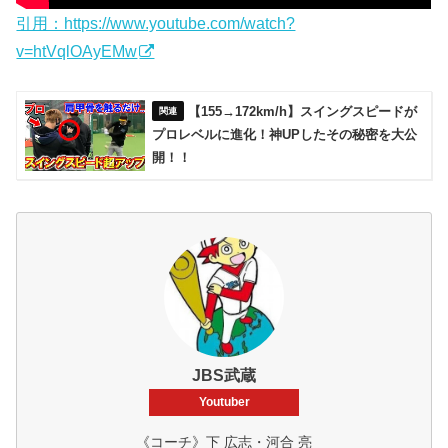
引用：https://www.youtube.com/watch?
v=htVqlOAyEMw
【155→172km/h】スイングスピードが
プロレベルに進化！神UPしたその秘密を大公
開！！
JBS武蔵
Youtuber
《コーチ》下 広志・河合 亮