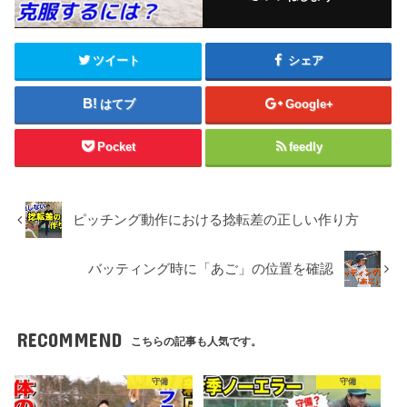
ツイート
シェア
はてブ
Google+
Pocket
feedly
ピッチング動作における捻転差の正しい作り方
バッティング時に「あご」の位置を確認
RECOMMEND
こちらの記事も人気です。
守備
守備