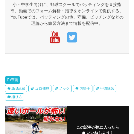
小・中学生向けに、野球スクールでバッティングを直接指
導、動画でのフォーム解析・指導をオンラインで提供する。
YouTubeでは、バッティングの他、守備、ピッチングなどの
理論から練習方法まで情報を配信中。
守備
JBS武蔵
ゴロ捕球
ノック
内野手
守備練習
捕り方
この記事が気に入ったら
いいねしよう！