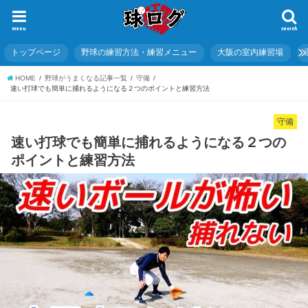
menu
search
トップページ
野球の練習方法・練習メニュー
大阪の室内練習場
HOME
野球がうまくなる記事一覧
守備
速い打球でも簡単に捕れるようになる２つのポイントと練習方法
守備
速い打球でも簡単に捕れるようになる２つの
ポイントと練習方法