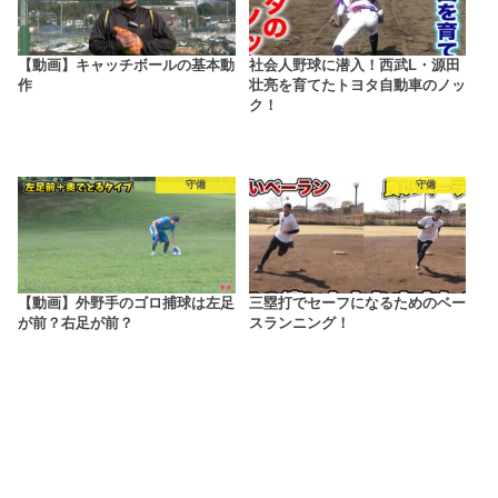
【動画】キャッチボールの基本動
社会人野球に潜入！西武L・源田
作
壮亮を育てたトヨタ自動車のノッ
ク！
守備
守備
【動画】外野手のゴロ捕球は左足
三塁打でセーフになるためのベー
が前？右足が前？
スランニング！