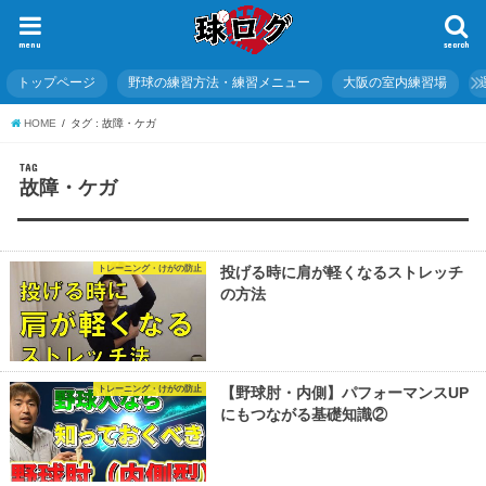
menu
search
トップページ
野球の練習方法・練習メニュー
大阪の室内練習場
HOME
タグ : 故障・ケガ
TAG
故障・ケガ
トレーニング・けがの防止
投げる時に肩が軽くなるストレッチ
の方法
トレーニング・けがの防止
【野球肘・内側】パフォーマンスUP
にもつながる基礎知識②