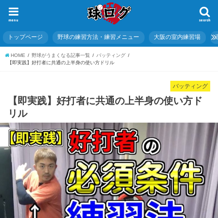
menu
search
トップページ
野球の練習方法・練習メニュー
大阪の室内練習場
HOME
野球がうまくなる記事一覧
バッティング
【即実践】好打者に共通の上半身の使い方ドリル
バッティング
【即実践】好打者に共通の上半身の使い方ド
リル