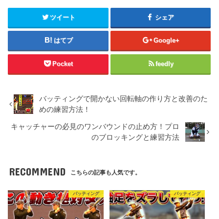
ツイート
シェア
はてブ
Google+
Pocket
feedly
バッティングで開かない回転軸の作り方と改善のた
めの練習方法！
キャッチャーの必見のワンバウンドの止め方！プロ
のブロッキングと練習方法
RECOMMEND
こちらの記事も人気です。
バッティング
バッティング