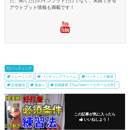
た、聞くだけのインプットだけでなく、実践できる
アウトプット情報も満載です！
バッティング
トレーニング
バッティングフォーム
バッティング練習
反復練習
素振り
長嶋隆章【YouTubeベースボール大学】
この記事が気に入ったら
いいねしよう！