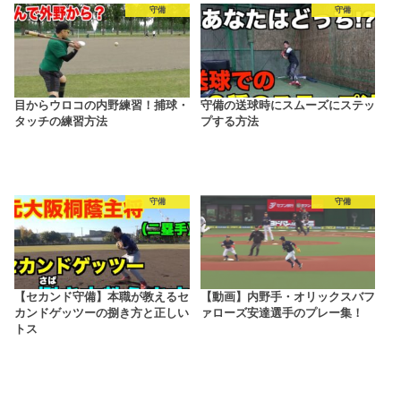
守備
守備
目からウロコの内野練習！捕球・
守備の送球時にスムーズにステッ
タッチの練習方法
プする方法
守備
守備
【セカンド守備】本職が教えるセ
【動画】内野手・オリックスバフ
カンドゲッツーの捌き方と正しい
ァローズ安達選手のプレー集！
トス