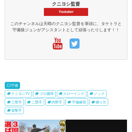
クニヨシ監督
Youtuber
このチャンネルは天晴のクニヨシ監督を筆頭に、タケトラと
守備猿ジュンがアシスタントとして頑張ったりします！！
守備
クニヨシTV
ゴロ捕球
スローイング
ノック
三塁手
二塁手
内野手
守備練習
捕り方
遊撃手