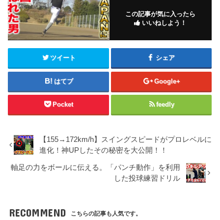
この記事が気に入ったら
いいねしよう！
ツイート
シェア
はてブ
Google+
Pocket
feedly
【155→172km/h】スイングスピードがプロレベルに
進化！神UPしたその秘密を大公開！！
軸足の力をボールに伝える。「パンチ動作」を利用
した投球練習ドリル
RECOMMEND
こちらの記事も人気です。