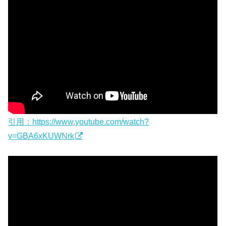
引用：https://www.youtube.com/watch?
v=GBA6xKUWNrk