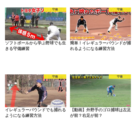
守備
守備
ソフトボールから学ぶ野球でも生
簡単！イレギュラーバウンドが捕
きる守備練習
れるようになる練習方法
守備
守備
イレギュラーバウンドでも捕れる
【動画】外野手のゴロ捕球は左足
ようになる練習方法
が前？右足が前？