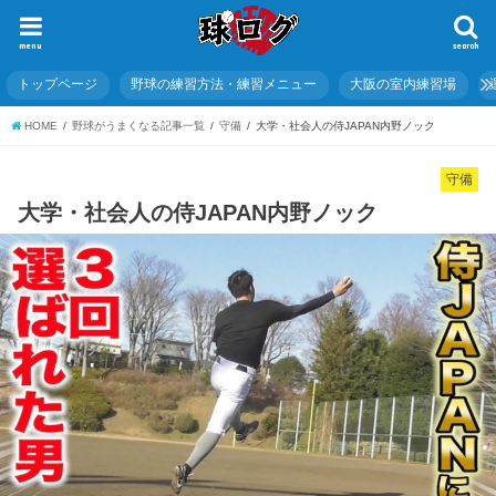
menu
search
トップページ
野球の練習方法・練習メニュー
大阪の室内練習場
HOME
野球がうまくなる記事一覧
守備
大学・社会人の侍JAPAN内野ノック
守備
大学・社会人の侍JAPAN内野ノック