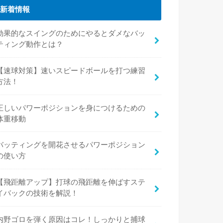
新着情報
効果的なスイングのためにやるとダメなバッ
ティング動作とは？
【速球対策】速いスピードボールを打つ練習
方法！
正しいパワーポジションを身につけるための
体重移動
バッティングを開花させるパワーポジション
の使い方
【飛距離アップ】打球の飛距離を伸ばすステ
イバックの技術を解説！
内野ゴロを弾く原因はコレ！しっかりと捕球