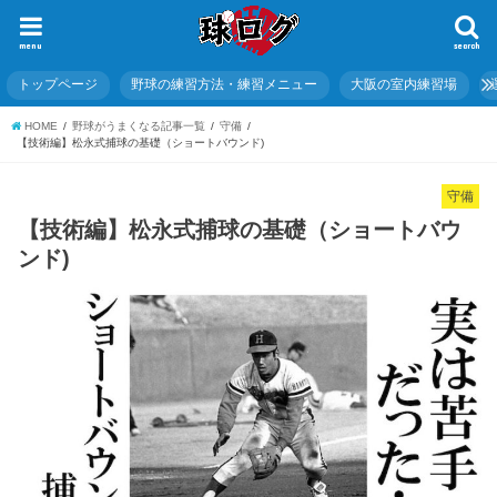
menu
search
トップページ
野球の練習方法・練習メニュー
大阪の室内練習場
HOME
野球がうまくなる記事一覧
守備
【技術編】松永式捕球の基礎（ショートバウンド)
守備
【技術編】松永式捕球の基礎（ショートバウ
ンド)