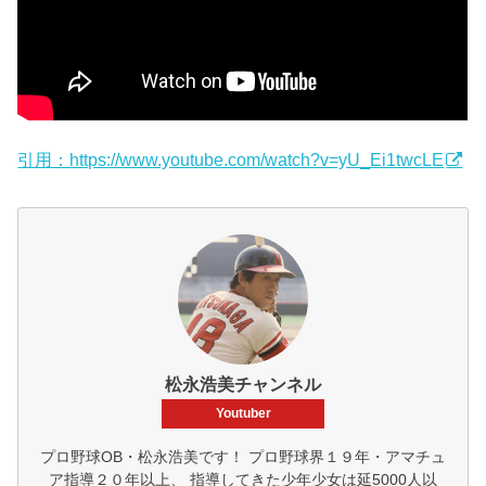
引用：https://www.youtube.com/watch?v=yU_Ei1twcLE
松永浩美チャンネル
Youtuber
プロ野球OB・松永浩美です！ プロ野球界１９年・アマチュ
ア指導２０年以上、 指導してきた少年少女は延5000人以