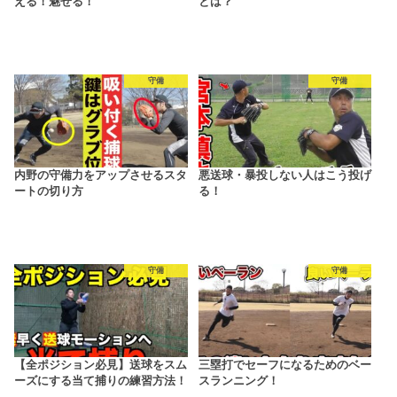
える！魅せる！
とは？
守備
守備
内野の守備力をアップさせるスタ
悪送球・暴投しない人はこう投げ
ートの切り方
る！
守備
守備
【全ポジション必見】送球をスム
三塁打でセーフになるためのベー
ーズにする当て捕りの練習方法！
スランニング！