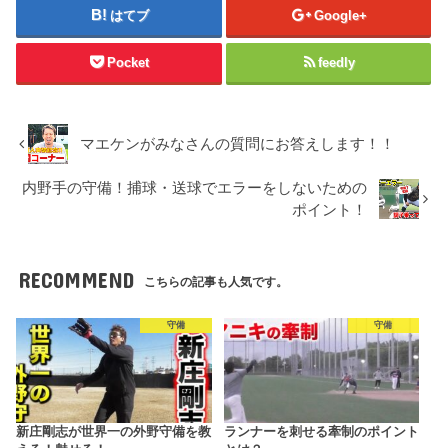
はてブ
Google+
Pocket
feedly
マエケンがみなさんの質問にお答えします！！
内野手の守備！捕球・送球でエラーをしないための
ポイント！
RECOMMEND
こちらの記事も人気です。
守備
守備
新庄剛志が世界一の外野守備を教
ランナーを刺せる牽制のポイント