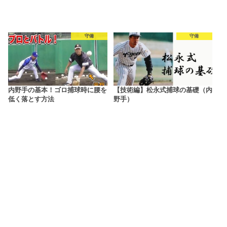
守備
守備
内野手の基本！ゴロ捕球時に腰を
【技術編】松永式捕球の基礎（内
低く落とす方法
野手）