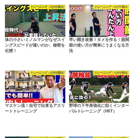
トレーニング・けがの防止
トレーニング・けがの防止
体の小さいミノルマンがなぜスイ
早い開き改善！タメを作る！股関
ングスピードが速いのか、秘密を
節の使い方が簡単にうまくなる方
伝授！
法
トレーニング・けがの防止
トレーニング・けがの防止
マエケン流！自宅で出来るアスリ
野球の下半身強化に効くインター
ートトレーニング
バルトレーニング（HIIT）