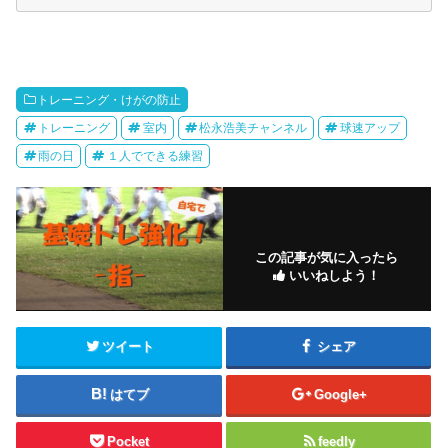
トレーニング・けがの防止
トレーニング
室内
松永浩美チャンネル
球速アップ
雨の日
１人でできる練習
この記事が気に入ったら
いいねしよう！
ツイート
シェア
はてブ
Google+
Pocket
feedly