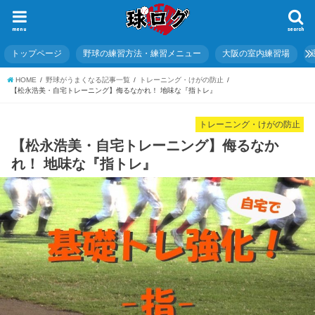
menu
search
トップページ
野球の練習方法・練習メニュー
大阪の室内練習場
HOME
野球がうまくなる記事一覧
トレーニング・けがの防止
【松永浩美・自宅トレーニング】侮るなかれ！ 地味な『指トレ』
トレーニング・けがの防止
【松永浩美・自宅トレーニング】侮るなか
れ！ 地味な『指トレ』