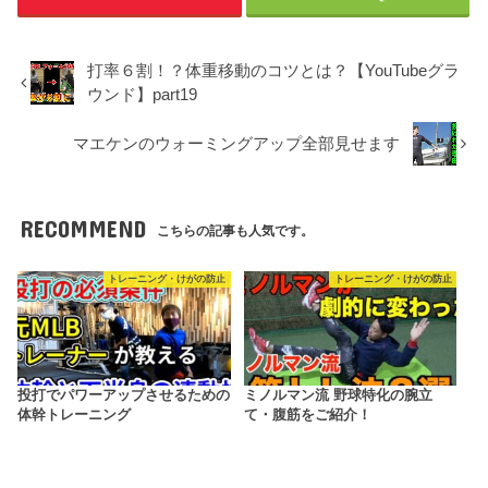
打率６割！？体重移動のコツとは？【YouTubeグラ
ウンド】part19
マエケンのウォーミングアップ全部見せます
RECOMMEND
こちらの記事も人気です。
トレーニング・けがの防止
トレーニング・けがの防止
投打でパワーアップさせるための
ミノルマン流 野球特化の腕立
体幹トレーニング
て・腹筋をご紹介！