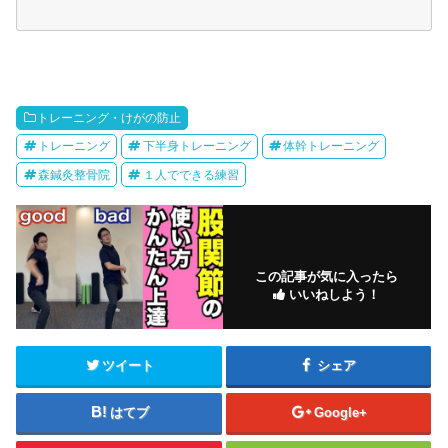
トレーニング・けがの防止
トレーニング
下半身トレーニング
体幹トレーニング
森鍼灸整骨院
１人でできる練習
この記事が気に入ったら
いいねしよう！
ツイート
シェア
はてブ
Google+