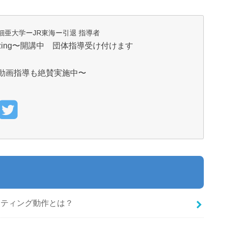
細亜大学ーJR東海ー引退 指導者
zing〜開講中 団体指導受け付けます
動画指導も絶賛実施中〜
ッティング動作とは？