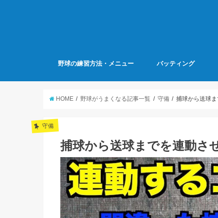
野球の練習方法・メニュー
バッティング
HOME
野球がうまくなる記事一覧
守備
捕球から送球まで
守備
捕球から送球までを連動させろ