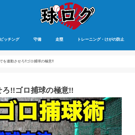
ピッチング
守備
走塁
トレーニング・けがの防止
を連動させろ!!ゴロ捕球の極意!!
!!ゴロ捕球の極意!!