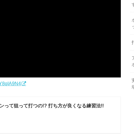
LY8qIA9N4
ンって狙って打つの!? 打ち方が良くなる練習法!!