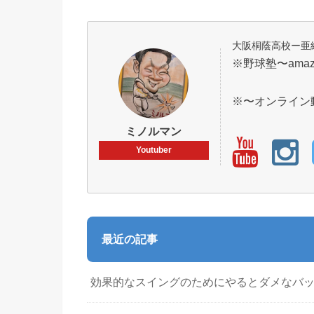
大阪桐蔭高校ー亜
※野球塾〜ama
※〜オンライン
ミノルマン
Youtuber
最近の記事
効果的なスイングのためにやるとダメなバ