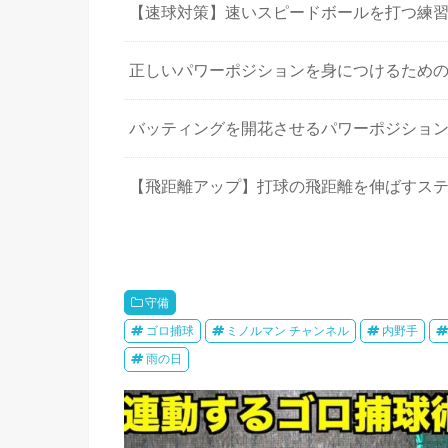
【速球対策】速いスピードボールを打つ練
正しいパワーポジションを身につけるため
バッティングを開花させるパワーポジショ
【飛距離アップ】打球の飛距離を伸ばすス
守備
ゴロ捕球
ミノルマン チャンネル
内野手
雨の日