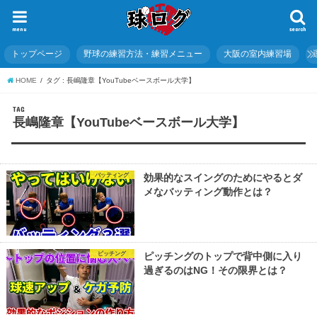
menu
search
トップページ
野球の練習方法・練習メニュー
大阪の室内練習場
HOME
タグ : 長嶋隆章【YouTubeベースボール大学】
TAG
長嶋隆章【YouTubeベースボール大学】
バッティング
効果的なスイングのためにやるとダ
メなバッティング動作とは？
ピッチング
ピッチングのトップで背中側に入り
過ぎるのはNG！その限界とは？