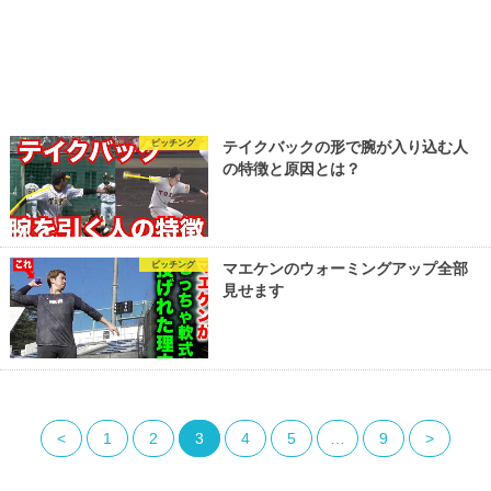
ピッチング
テイクバックの形で腕が入り込む人
の特徴と原因とは？
ピッチング
マエケンのウォーミングアップ全部
見せます
<
1
2
3
4
5
…
9
>