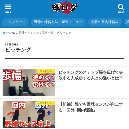
menu
search
トップページ
野球の練習方法・練習メニュー
大阪の室内練習場
HOME
野球がうまくなる記事一覧
ピッチング
CATEGORY
ピッチング
ピッチング
ピッチングのステップ幅を広げて失
敗する人成功する人との違いとは？
ピッチング
【前編】誰でも野球センスが向上す
る「回外−回内理論」